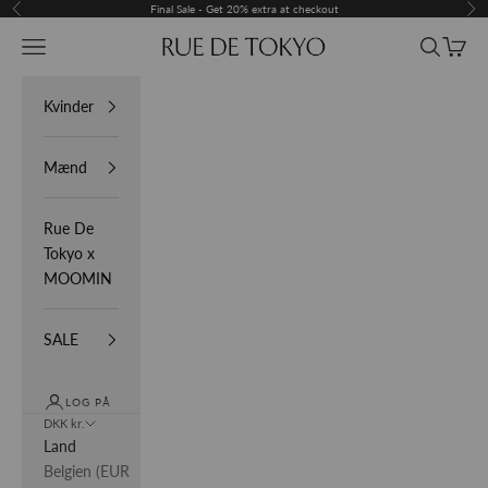
Spring til indhold
Final Sale - Get 20% extra at checkout
Forrige
Næ
Menu
Søg
Indkøb
Rue De Tokyo
Kvinder
Mænd
Rue De
Tokyo x
MOOMIN
SALE
LOG PÅ
DKK kr.
Land
Belgien (EUR