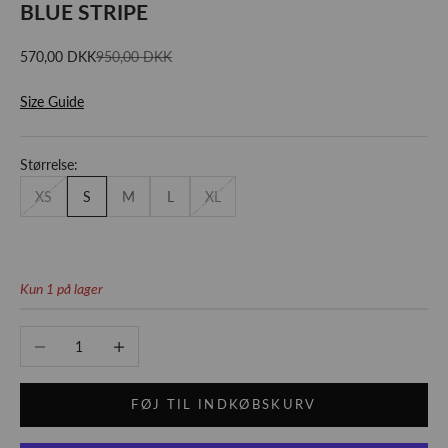
BLUE STRIPE
Salgspris
Normalpris
570,00 DKK
950,00 DKK
Size Guide
Størrelse:
XS
S
M
L
XL
Kun 1 på lager
Sænk antal
Øg antal
FØJ TIL INDKØBSKURV