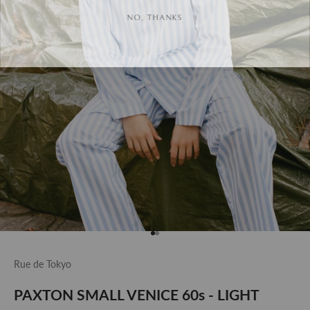
NO, THANKS
Gå til element 1
Gå til element 2
Rue de Tokyo
PAXTON SMALL VENICE 60s - LIGHT