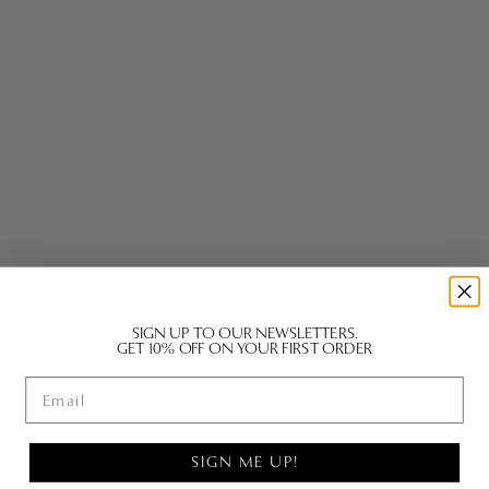
SIGN UP TO OUR NEWSLETTERS.
GET 10% OFF ON YOUR FIRST ORDER
Vælg muligheder
Vælg muligheder
DOXY GMTD POPLIN - WHITE
PHELIA SOLID TAILORING -
Email
NAVY
Salgspris
2.100,00 DKK
Salgspris
1.900,00 DKK
SIGN ME UP!