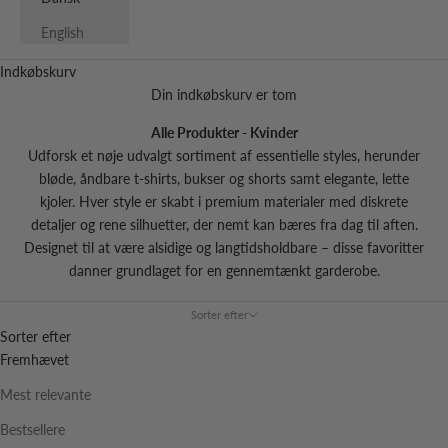
English
Indkøbskurv
Din indkøbskurv er tom
Alle Produkter - Kvinder
Udforsk et nøje udvalgt sortiment af essentielle styles, herunder
bløde, åndbare
t-shirts
,
bukser og shorts
samt elegante, lette
kjoler
. Hver style er skabt i premium materialer med diskrete
detaljer og rene silhuetter, der nemt kan bæres fra dag til aften.
Designet til at være alsidige og langtidsholdbare – disse favoritter
danner grundlaget for en gennemtænkt garderobe.
Sorter efter
Sorter efter
Fremhævet
Mest relevante
Bestsellere