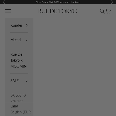
Spring til indhold
Final Sale - Get 20% extra at checkout
Forrige
Næ
Menu
Søg
Indkøb
Rue De Tokyo
Kvinder
Mænd
Rue De
Tokyo x
MOOMIN
SALE
LOG PÅ
DKK kr.
Land
Belgien (EUR