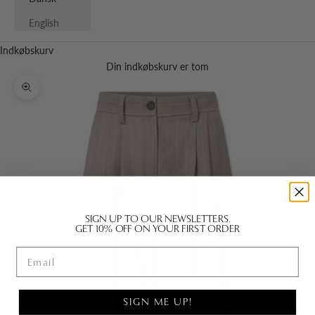
English
Indkøbskurv
Din indkøbskurv er tom
Zoom
SIGN UP TO OUR NEWSLETTERS.
GET 10% OFF ON YOUR FIRST ORDER
Email
SIGN ME UP!