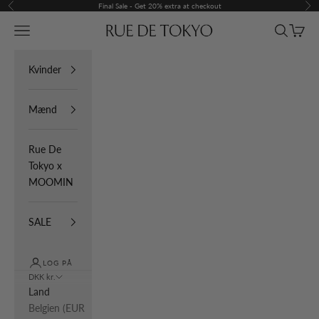
Spring til indhold
Final Sale - Get 20% extra at checkout
Forrige
Næ
Menu
Søg
Indkøb
Rue De Tokyo
Kvinder
Mænd
Rue De
Tokyo x
MOOMIN
SALE
LOG PÅ
DKK kr.
Land
Belgien (EUR