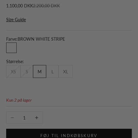
Salgspris
Normalpris
1.100,00 DKK
2.200,00 DKK
Size Guide
Farve:
BROWN WHITE STRIPE
BROWN WHITE STRIPE
Størrelse:
XS
S
M
L
XL
Kun 2 på lager
Sænk antal
Øg antal
FØJ TIL INDKØBSKURV