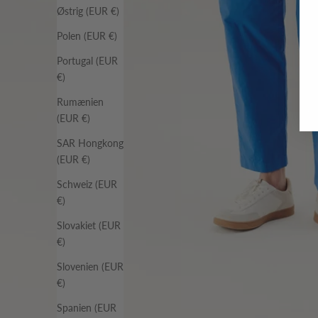
Østrig (EUR €)
Polen (EUR €)
Portugal (EUR
€)
Rumænien
(EUR €)
SAR Hongkong
(EUR €)
Schweiz (EUR
€)
Slovakiet (EUR
€)
Slovenien (EUR
€)
Spanien (EUR