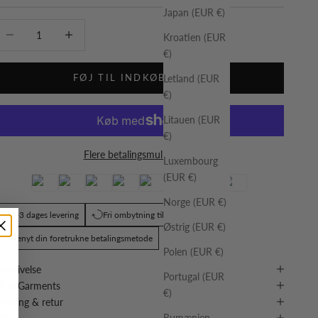
Japan (EUR €)
ænk antal
Øg antal
Kroatien (EUR
€)
FØJ TIL INDKØBSKURV
Letland (EUR
€)
Litauen (EUR
€)
Flere betalingsmuligheder
Luxembourg
(EUR €)
Norge (EUR €)
1-3 dages levering
Fri ombytning til anden størrelse
Østrig (EUR €)
Benyt din foretrukne betalingsmetode
Polen (EUR €)
eskrivelse
Portugal (EUR
it & Garments
€)
evering & retur
Rumænien