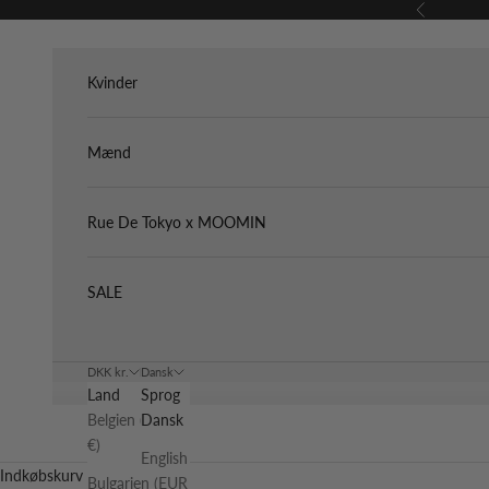
Spring til indhold
Forrige
Kvinder
Mænd
Rue De Tokyo x MOOMIN
SALE
DKK kr.
Dansk
Land
Sprog
Belgien (EUR
Dansk
€)
English
Indkøbskurv
Bulgarien (EUR