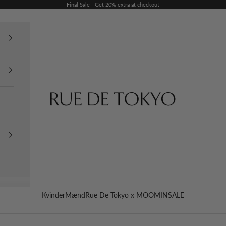
Final Sale - Get 20% extra at checkout
Rue De Tokyo
Kvinder
Mænd
Rue De Tokyo x MOOMIN
SALE