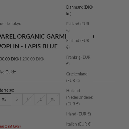
Danmark (DKK
kr.)
ue de Tokyo
Estland (EUR
€)
PAREL ORGANIC GARMENT DYED
Finland (EUR
POPLIN - LAPIS BLUE
€)
Frankrig (EUR
algspris
Normalpris
00,00 DKK
1.200,00 DKK
€)
ize Guide
Grækenland
(EUR €)
tørrelse:
Holland
(Nederlandene)
XS
S
M
L
XL
(EUR €)
Irland (EUR €)
Italien (EUR €)
un 1 på lager