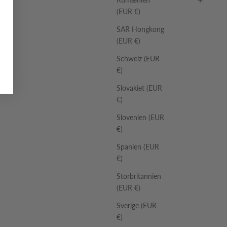
FAQ
(EUR €)
SAR Hongkong
(EUR €)
Schweiz (EUR
€)
Slovakiet (EUR
€)
Slovenien (EUR
€)
Spanien (EUR
€)
Storbritannien
(EUR €)
Sverige (EUR
€)