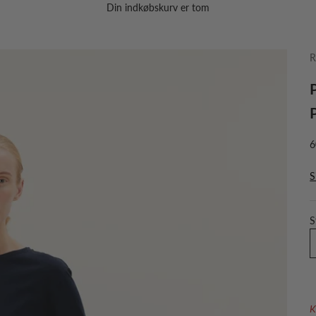
Din indkøbskurv er tom
R
S
6
S
S
K