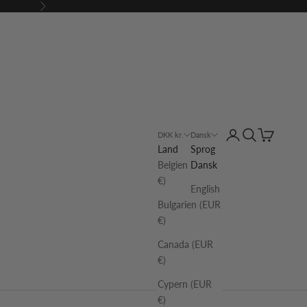
Næste
Log på
Søg
Indkøbskur
DKK kr.
Dansk
Land
Sprog
Belgien (EUR
Dansk
€)
English
Bulgarien (EUR
€)
Canada (EUR
€)
Cypern (EUR
€)