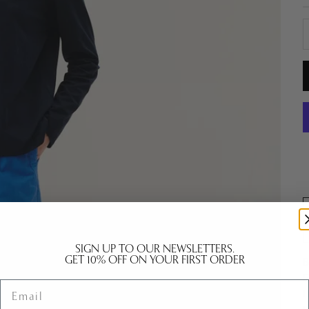
S
SIGN UP TO OUR NEWSLETTERS.
GET 10% OFF ON YOUR FIRST ORDER
B
F
Email
L