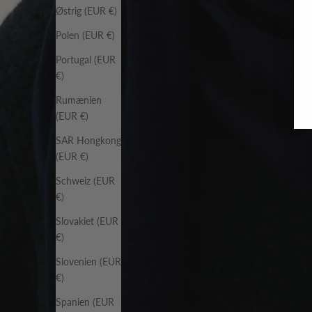
Østrig (EUR €)
Polen (EUR €)
Portugal (EUR
€)
Rumænien
(EUR €)
SAR Hongkong
(EUR €)
Schweiz (EUR
€)
Slovakiet (EUR
€)
Slovenien (EUR
€)
Spanien (EUR