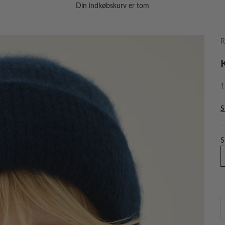
Din indkøbskurv er tom
R
S
1
S
S
S