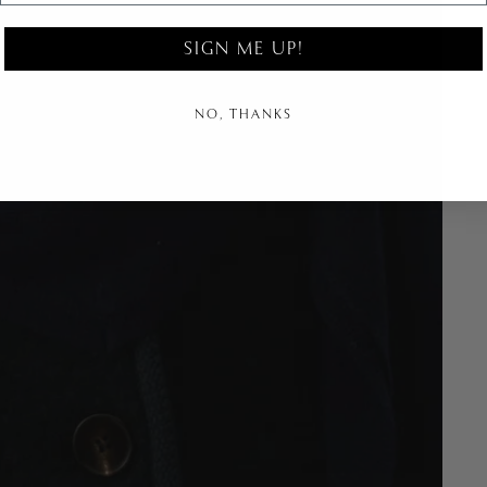
SIGN ME UP!
NO, THANKS