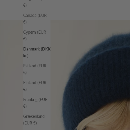
€)
Canada (EUR
€)
Cypern (EUR
€)
Danmark (DKK
kr.)
Estland (EUR
€)
Finland (EUR
€)
Frankrig (EUR
€)
Grækenland
(EUR €)