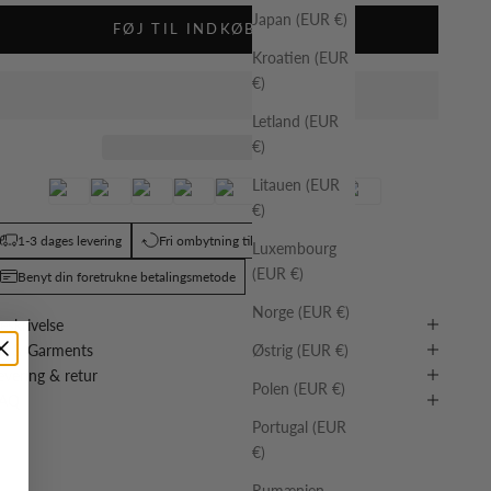
Japan (EUR €)
FØJ TIL INDKØBSKURV
Kroatien (EUR
€)
Letland (EUR
€)
Litauen (EUR
€)
1-3 dages levering
Fri ombytning til anden størrelse
Luxembourg
(EUR €)
Benyt din foretrukne betalingsmetode
Norge (EUR €)
eskrivelse
it & Garments
Østrig (EUR €)
evering & retur
Polen (EUR €)
FAQ
Portugal (EUR
€)
Rumænien