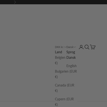
Næste
Log på
Søg
Indkøbskur
DKK kr.
Dansk
Land
Sprog
Belgien (EUR
Dansk
€)
English
Bulgarien (EUR
€)
Canada (EUR
€)
Cypern (EUR
€)