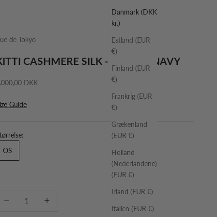
Danmark (DKK
kr.)
ue de Tokyo
Estland (EUR
€)
KITTI CASHMERE SILK - ECLIPSE NAVY
Finland (EUR
€)
algspris
.000,00 DKK
Frankrig (EUR
ize Guide
€)
Grækenland
tørrelse:
(EUR €)
OS
Holland
(Nederlandene)
(EUR €)
Irland (EUR €)
ænk antal
Øg antal
Italien (EUR €)