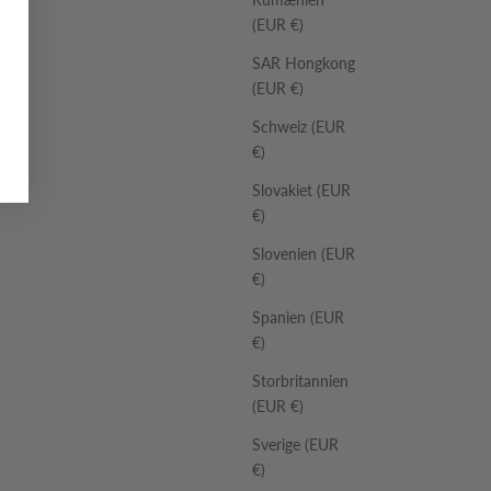
(EUR €)
SAR Hongkong
(EUR €)
Schweiz (EUR
€)
Slovakiet (EUR
€)
Slovenien (EUR
€)
Spanien (EUR
€)
Storbritannien
(EUR €)
Sverige (EUR
€)