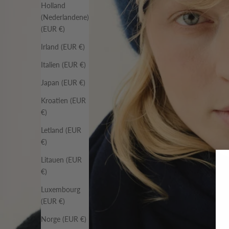
Holland
(Nederlandene)
(EUR €)
Irland (EUR €)
Italien (EUR €)
Japan (EUR €)
Kroatien (EUR
€)
Letland (EUR
€)
Litauen (EUR
€)
Luxembourg
(EUR €)
Norge (EUR €)