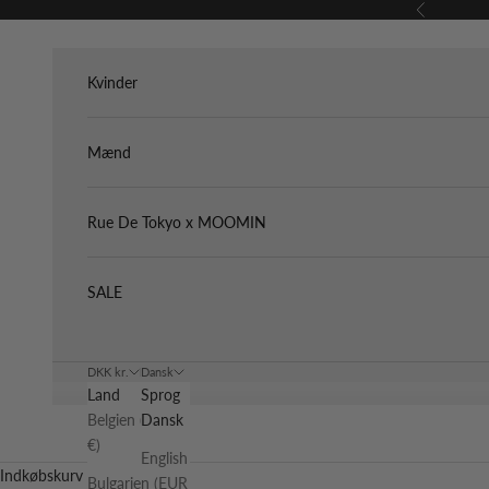
Spring til indhold
Forrige
Kvinder
Mænd
Rue De Tokyo x MOOMIN
SALE
DKK kr.
Dansk
Land
Sprog
Belgien (EUR
Dansk
€)
English
Indkøbskurv
Bulgarien (EUR