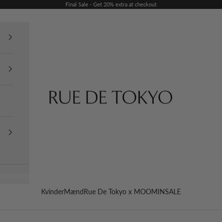
Final Sale - Get 20% extra at checkout
Rue De Tokyo
Kvinder
Mænd
Rue De Tokyo x MOOMIN
SALE