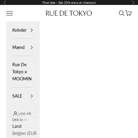
Spring til indhold
Final Sale - Get 20% extra at checkout
Forrige
Næ
Menu
Søg
Indkøb
Rue De Tokyo
Kvinder
Mænd
Rue De
Tokyo x
MOOMIN
SALE
LOG PÅ
DKK kr.
Land
Belgien (EUR