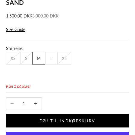
SAND
Salgspris
Normalpris
1.500,00 DKK
3.000,00 DKK
Size Guide
Størrelse:
XS
S
M
L
XL
Kun 1 på lager
Sænk antal
Øg antal
FØJ TIL INDKØBSKURV