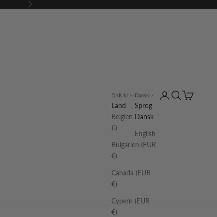
Næste
Log på
Søg
Indkøbskur
DKK kr.
Dansk
Land
Sprog
Belgien (EUR
Dansk
€)
English
Bulgarien (EUR
€)
Canada (EUR
€)
Cypern (EUR
€)