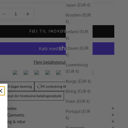
Japan (EUR €)
ænk antal
Øg antal
Kroatien (EUR
€)
FØJ TIL INDKØBSKURV
Letland (EUR
€)
Litauen (EUR
€)
Flere betalingsmuligheder
Luxembourg
(EUR €)
Norge (EUR €)
1-3 dages levering
Fri ombytning til anden størrelse
Østrig (EUR €)
Benyt din foretrukne betalingsmetode
Polen (EUR €)
eskrivelse
Portugal (EUR
it & Garments
€)
evering & retur
Rumænien