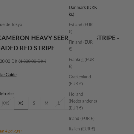
Danmark (DKK
kr.)
ue de Tokyo
Estland (EUR
€)
CAMERON HEAVY SEERSUCKER STRIPE -
Finland (EUR
FADED RED STRIPE
€)
Frankrig (EUR
algspris
Normalpris
00,00 DKK
1.800,00 DKK
€)
ize Guide
Grækenland
(EUR €)
tørrelse:
Holland
(Nederlandene)
XXS
XS
S
M
L
XL
XXL
(EUR €)
Irland (EUR €)
Italien (EUR €)
un 4 på lager