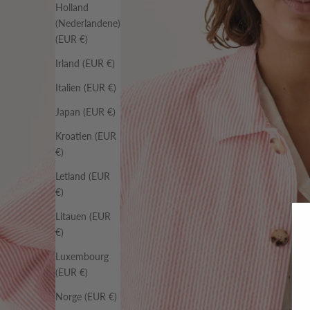
Holland
(Nederlandene)
(EUR €)
Irland (EUR €)
Italien (EUR €)
Japan (EUR €)
Kroatien (EUR
€)
Letland (EUR
€)
Litauen (EUR
€)
Luxembourg
(EUR €)
Norge (EUR €)