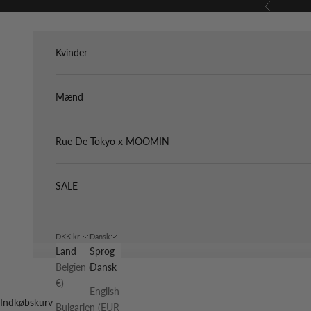
Spring til indhold
Forrige
Kvinder
Mænd
Rue De Tokyo x MOOMIN
SALE
DKK kr.
Dansk
Land
Sprog
Belgien (EUR
Dansk
€)
English
Indkøbskurv
Bulgarien (EUR