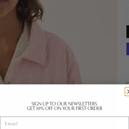
S
SIGN UP TO OUR NEWSLETTERS.
GET 10% OFF ON YOUR FIRST ORDER
B
F
Email
L