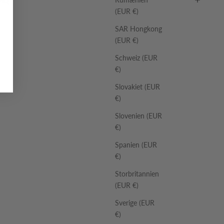
FAQ
(EUR €)
SAR Hongkong
(EUR €)
Schweiz (EUR
€)
Slovakiet (EUR
€)
Slovenien (EUR
€)
Spanien (EUR
€)
Storbritannien
(EUR €)
Sverige (EUR
€)