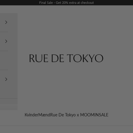
Final Sale - Get 20% extra at checkout
Rue De Tokyo
Kvinder
Mænd
Rue De Tokyo x MOOMIN
SALE