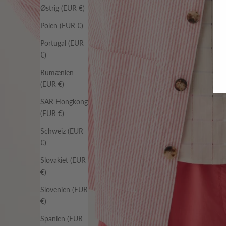
Østrig (EUR €)
Polen (EUR €)
Portugal (EUR
€)
Rumænien
(EUR €)
SAR Hongkong
(EUR €)
Schweiz (EUR
€)
Slovakiet (EUR
€)
Slovenien (EUR
€)
Spanien (EUR