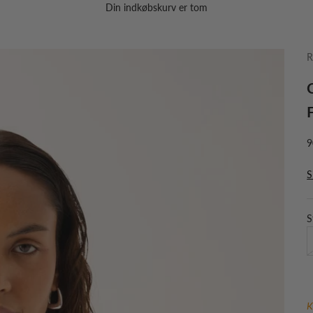
Din indkøbskurv er tom
R
S
9
S
S
K